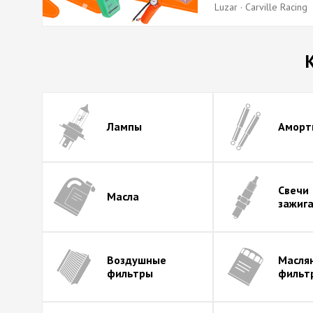
Luzar · Carville Racing
Лампы
Аморт
Свечи
Масла
зажиг
Воздушные
Масля
фильтры
фильт