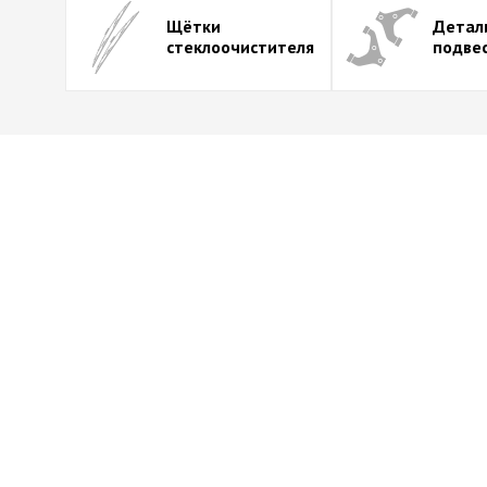
Щётки
Детал
стеклоочистителя
подве