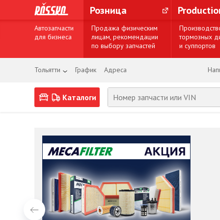
Розница
Producti
Автозапчасти
Продажа физическим
Производств
для бизнеса
лицам, рекомендации
тормозных д
по выбору запчастей
и суппортов
Тольятти
График
Адреса
Нап
Каталоги