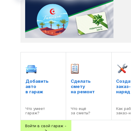
Добавить

Сделать

Создат
авто

смету

заказ-

в гараж
на ремонт
наряд
Что умеет

Что ещё

Как раб
гараж?
за сметы?
заказ-
Войти в свой гараж -
>