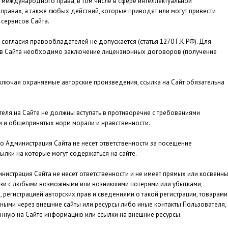
 международного права, в том числе в сфере интеллектуальной
 правах, а также любых действий, которые приводят или могут привести
сервисов Сайта.
согласия правообладателей не допускается (статья 1270 Г.К РФ). Для
в Сайта необходимо заключение лицензионных договоров (получение
включая охраняемые авторские произведения, ссылка на Сайт обязательна
еля на Сайте не должны вступать в противоречие с требованиями
 и общепринятых норм морали и нравственности.
о Администрация Сайта не несет ответственности за посещение
ылки на которые могут содержаться на сайте.
инистрация Сайта не несет ответственности и не имеет прямых или косвенн
язи с любыми возможными или возникшими потерями или убытками,
регистрацией авторских прав и сведениями о такой регистрации, товарами
нными через внешние сайты или ресурсы либо иные контакты Пользователя,
енную на Сайте информацию или ссылки на внешние ресурсы.