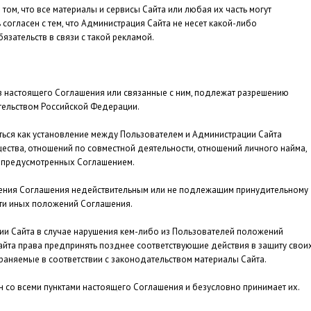
том, что все материалы и сервисы Сайта или любая их часть могут
согласен с тем, что Администрация Сайта не несет какой-либо
бязательств в связи с такой рекламой.
 настоящего Соглашения или связанные с ним, подлежат разрешению
тельством Российской Федерации.
ться как установление между Пользователем и Администрации Сайта
ества, отношений по совместной деятельности, отношений личного найма,
е предусмотренных Соглашением.
ения Соглашения недействительным или не подлежащим принудительному
ти иных положений Соглашения.
ии Сайта в случае нарушения кем-либо из Пользователей положений
йта права предпринять позднее соответствующие действия в защиту свои
храняемые в соответствии с законодательством материалы Сайта.
 со всеми пунктами настоящего Соглашения и безусловно принимает их.