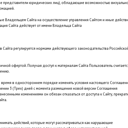
сле представители юридических лиц), обладающие возможностью визуальн
рмацией.
ые Владельцем Сайта на осуществление управления Сайтом и иные действи
ация Сайта действует от имени Владельца Сайта
в Сайта регулируется нормами действующего законодательства Российско
ичной офертой. Получая доступ к материалам Сайта Пользователь считаетс
ению.
 время в одностороннем порядке изменять условия настоящего Соглашени
ечении 3 (Трех) дней с момента размещения новой версии Соглашения
 внесенными изменениями он обязан отказаться от доступа к Сайту, прекрат
йта.
инимать действий, которые могут рассматриваться как нарушающие