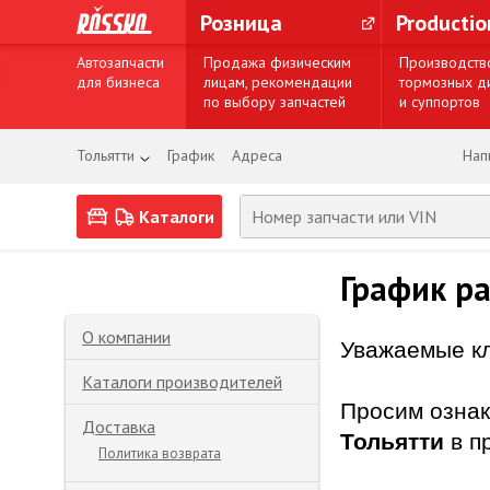
Розница
Producti
Автозапчасти
Продажа физическим
Производств
для бизнеса
лицам, рекомендации
тормозных д
по выбору запчастей
и суппортов
Тольятти
График
Адреса
Нап
Каталоги
График ра
О компании
Уважаемые к
Каталоги производителей
Просим ознак
Доставка
Тольятти
в п
Политика возврата