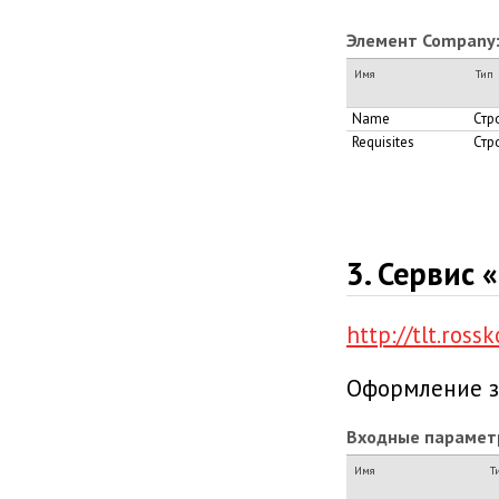
Элемент Company
Имя
Тип
Name
Стр
Requisites
Стр
3. Сервис 
http://tlt.ros
Оформление з
Входные парамет
Имя
Т