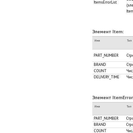
ItemsErrorList
(эл
Ite
Элемент Item:
Имя
Тип
PART_NUMBER
Стр
BRAND
Стр
COUNT
Чис
DELIVERY_TIME
Чис
Элемент ItemError
Имя
Тип
PART_NUMBER
Стр
BRAND
Стр
COUNT
Чис