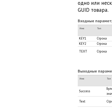
одно или неск
GUID товара.
Входные парамет
Имя
Тип
KEY1
Строка
KEY2
Строка
TEXT
Строка
Выходные парамет
Имя
Тип
Бул
Success
зна
Text
Стр