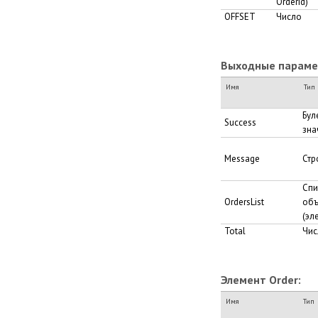
OrderId)
OFFSET
Число
Выходные парамет
Имя
Тип
Бул
Success
зна
Message
Стр
Спи
OrdersList
объ
(эл
Total
Чис
Элемент Order:
Имя
Тип