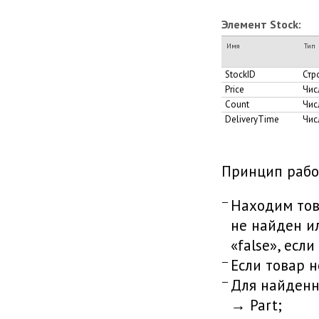
Элемент Stock:
Имя
Тип
StockID
Стр
Price
Чис
Count
Чис
DeliveryTime
Чис
Принцип рабо
Находим това
не найден и
«false», если
Если товар н
Для найденн
→ Part;