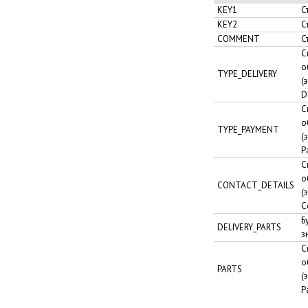
KEY1
С
KEY2
С
COMMENT
С
С
о
TYPE_DELIVERY
(
D
С
о
TYPE_PAYMENT
(
P
С
о
CONTACT_DETAILS
(
C
Б
DELIVERY_PARTS
з
С
о
PARTS
(
P