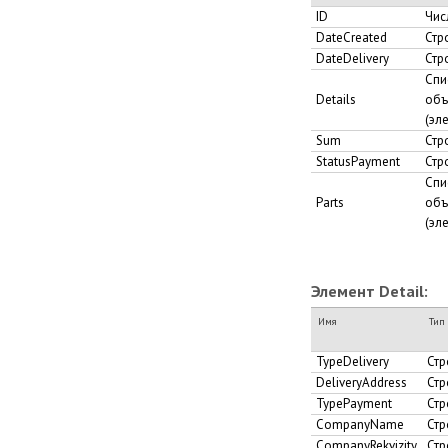
ID
Чис
DateCreated
Стр
DateDelivery
Стр
Спи
Details
объ
(эле
Sum
Стр
StatusPayment
Стр
Спи
Parts
объ
(эле
Элемент Detail:
Имя
Тип
TypeDelivery
Стр
DeliveryAddress
Стр
TypePayment
Стр
CompanyName
Стр
CompanyRekvizity
Стр