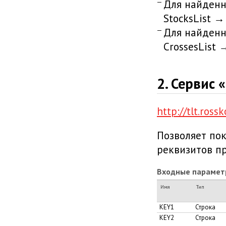
Для найденн
StocksList →
Для найденн
CrossesList 
2. Сервис 
http://tlt.ros
Позволяет пок
реквизитов п
Входные парамет
Имя
Тип
KEY1
Строка
KEY2
Строка