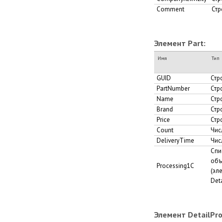
Comment
Стр
Элемент Part:
Имя
Тип
GUID
Стр
PartNumber
Стр
Name
Стр
Brand
Стр
Price
Стр
Count
Чис
DeliveryTime
Чис
Спи
объ
Processing1C
(эл
Det
Элемент DetailPro