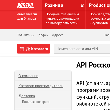
Розница
Producti
Автозапчасти
Продажа физическим
Производств
для бизнеса
лицам, рекомендации
тормозных д
по выбору запчастей
и суппортов
Тольятти
График
Адреса
Нап
Каталоги
API Росск
О компании
API
(от англ. 
Каталоги производителей
программиров
Доставка
функций, стру
Политика возврата
библиотекой 