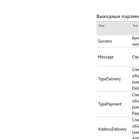
Выходные парамет
Имя
Тип
Бул
Success
зна
Message
Стр
Спи
объ
TypeDelivery
(эл
Del
Спи
объ
TypePayment
(эл
Pay
Спи
объ
AddressDelivery
(эл
Add