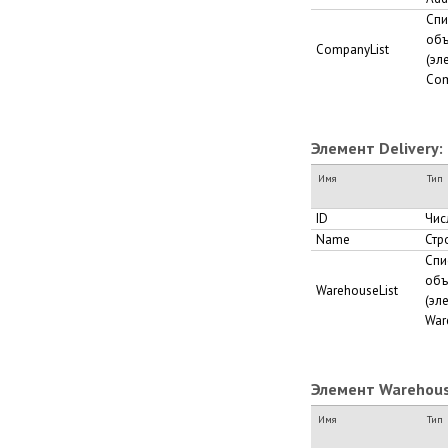
Спи
объ
CompanyList
(эл
Com
Элемент Delivery:
Имя
Тип
ID
Чис
Name
Стр
Спи
объ
WarehouseList
(эл
War
Элемент Warehous
Имя
Тип