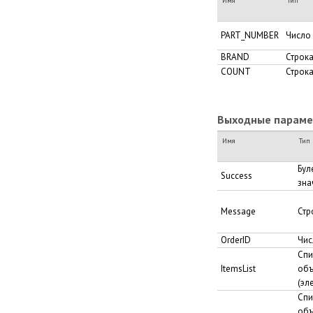
Имя
Тип
PART_NUMBER
Число
BRAND
Строк
COUNT
Строк
Выходные парамет
Имя
Тип
Бул
Success
зна
Message
Стр
OrderID
Чис
Спи
ItemsList
объ
(эл
Спи
объ