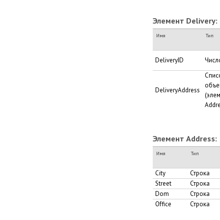
Элемент Delivery:
Имя
Тип
DeliveryID
Числ
Спис
объе
DeliveryAddress
(эле
Addre
Элемент Address:
Имя
Тип
City
Строка
Street
Строка
Dom
Строка
Office
Строка