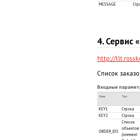
MESSAGE
Стр
4. Сервис 
http://tlt.ross
Список заказо
Входные парамет
Имя
Тип
KEY1
Строка
KEY2
Строка
Список
объектов
ORDER_IDS
(элемент