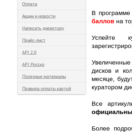
Оплата
В программе
Акции и новости
баллов
на то
Написать директору
Успейте 
Прайс-лист
зарегистриро
API 2.0
Увеличенны
API Росско
дисков и ко
Полезные материалы
месяце, буду
куратором ди
Правила оплаты картой
Все артику
официальны
Более подро