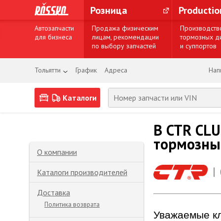
Розница
Producti
Автозапчасти
Продажа физическим
Производств
для бизнеса
лицам, рекомендации
тормозных д
по выбору запчастей
и суппортов
Тольятти
График
Адреса
Нап
Каталоги
В CTR CLU
тормозные
О компании
Каталоги производителей
Доставка
Политика возврата
Уважаемые к