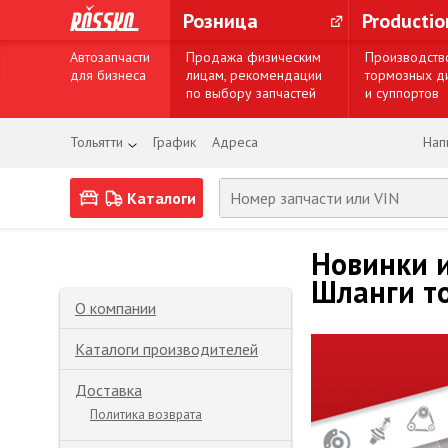
Розница
Producti
Автозапчасти
Продажа физическим
Производств
для бизнеса
лицам, рекомендации
тормозных д
по выбору запчастей
и суппортов
Тольятти
График
Адреса
Нап
Каталоги
Новинки и
Шланги т
О компании
Каталоги производителей
Доставка
Политика возврата