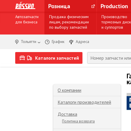
Розница
Production
Автозапчасти
Продажа физическим
Производство
для бизнеса
лицам, рекомендации
тормозных диск
по выбору запчастей
и суппортов
Тольятти
График
Адреса
Каталоги запчастей
Г
к
О компании
Каталоги производителей
Доставка
Политика возврата