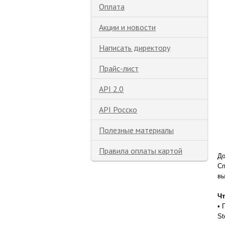
Оплата
Акции и новости
Написать директору
Прайс-лист
API 2.0
API Росско
Полезные материалы
Правила оплаты картой
До
Сп
вы
Чт
• 
St