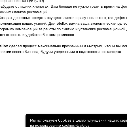
 сервисной станции (СТО).
Забудьте о лишних хлопотах. Вам больше не нужно тратить время на ф
ожных бланков рекламаций.
Возврат денежных средств осуществляется сразу после того, как дефектн
Компенсация ваших усилий. Для Stellox важна ваша экономическая целес
ограмму компенсаций за работы по снятию и установке рекламационной 
ог:
скорость и удобство без компромиссов.
ellox
сделал процесс максимально прозрачным и быстрым, чтобы вы мо
звитии своего бизнеса, будучи уверенными в надежности поставщика.
Мы используем Cookies в целях улучшения наших серв
на использование cookies-файлов.