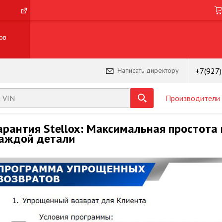
ов
+7(927
Написать директору
Производители
арантия Stellox: Максимальная простота 
аждой детали