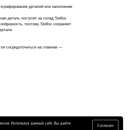
отографирование деталей или заполнение
ая деталь поступит на склад Stellox.
ообразность, поэтому Stellox сохраняет
детали.
гли сосредоточиться на главном —
исов.
Используя данный сайт, Вы даёте
согласие
Согласен