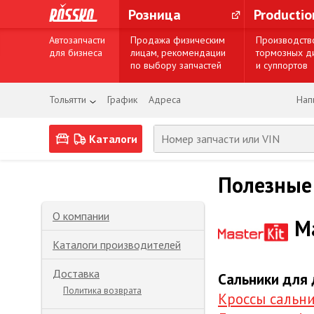
Розница
Producti
Автозапчасти
Продажа физическим
Производств
для бизнеса
лицам, рекомендации
тормозных д
по выбору запчастей
и суппортов
Тольятти
График
Адреса
Нап
Каталоги
Полезные
О компании
M
Каталоги производителей
Доставка
Сальники для 
Политика возврата
Кроссы сальни