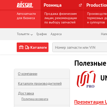
Розница
Producti
Автозапчасти
Продажа физическим
Производств
для бизнеса
лицам, рекомендации
тормозных д
по выбору запчастей
и суппортов
Тольятти
График
Адреса
Нап
Каталоги
Полезные
О компании
U
Каталоги производителей
Доставка
Политика возврата
Презентация 