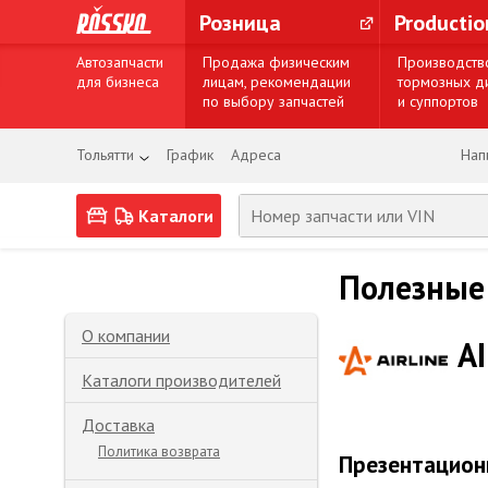
Розница
Producti
Автозапчасти
Продажа физическим
Производств
для бизнеса
лицам, рекомендации
тормозных д
по выбору запчастей
и суппортов
Тольятти
График
Адреса
Нап
Каталоги
Полезные
О компании
A
Каталоги производителей
Доставка
Политика возврата
Презентацион