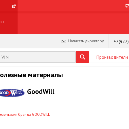
ов
+7(927
Написать директору
Производители
олезные материалы
GооdWill
езентация бренда GOODWILL