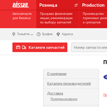
Розница
Production
Автозапчасти
Продажа физическим
Производство
для бизнеса
лицам, рекомендации
тормозных диск
по выбору запчастей
и суппортов
Тольятти
График
Адреса
Каталоги запчастей
П
О компании
Каталоги производителей
Доставка
Пр
Политика возврата