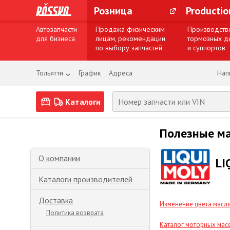
Розница
Producti
Автозапчасти
Продажа физическим
Производств
для бизнеса
лицам, рекомендации
тормозных д
по выбору запчастей
и суппортов
Тольятти
График
Адреса
Нап
Каталоги
Полезные м
О компании
LI
Каталоги производителей
Доставка
Изменение цвета масл
Политика возврата
Каталог моторных мас