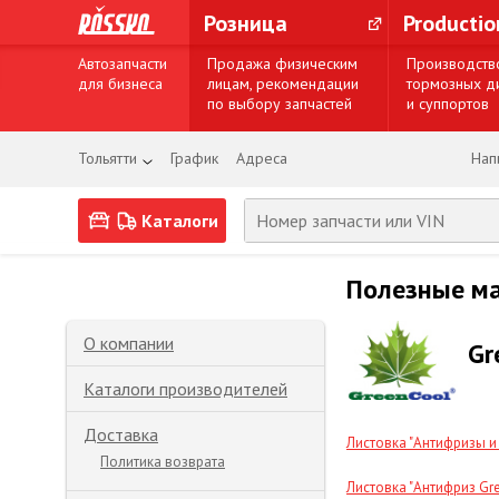
Розница
Producti
Автозапчасти
Продажа физическим
Производств
для бизнеса
лицам, рекомендации
тормозных д
по выбору запчастей
и суппортов
Тольятти
График
Адреса
Нап
Каталоги
Полезные м
О компании
Gr
Каталоги производителей
Доставка
Листовка "Антифризы и
Политика возврата
Листовка "Антифриз Gr