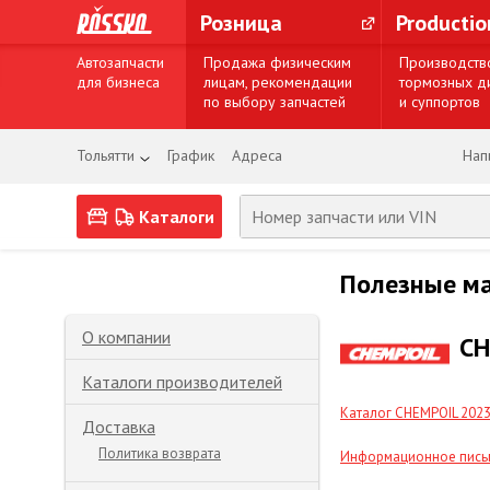
Розница
Producti
Автозапчасти
Продажа физическим
Производств
для бизнеса
лицам, рекомендации
тормозных д
по выбору запчастей
и суппортов
Тольятти
График
Адреса
Нап
Каталоги
Полезные м
О компании
CH
Каталоги производителей
Каталог CHEMPOIL 202
Доставка
Политика возврата
Информационное письм